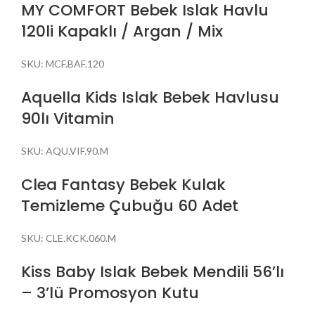
MY COMFORT Bebek Islak Havlu
120li Kapaklı / Argan / Mix
SKU:
MCF.BAF.120
Aquella Kids Islak Bebek Havlusu
90lı Vitamin
SKU:
AQU.VIF.90.M
Clea Fantasy Bebek Kulak
Temizleme Çubuğu 60 Adet
SKU:
CLE.KCK.060.M
Kiss Baby Islak Bebek Mendili 56’lı
– 3’lü Promosyon Kutu