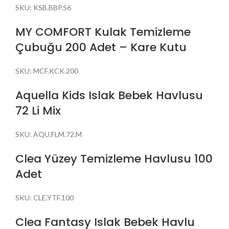
SKU:
KSB.BBP.56
MY COMFORT Kulak Temizleme
Çubuğu 200 Adet – Kare Kutu
SKU:
MCF.KCK.200
Aquella Kids Islak Bebek Havlusu
72 Li Mix
SKU:
AQU.FLM.72.M
Clea Yüzey Temizleme Havlusu 100
Adet
SKU:
CLE.YTF.100
Clea Fantasy Islak Bebek Havlu