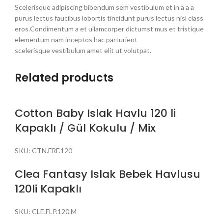
Scelerisque adipiscing bibendum sem vestibulum et in a a a
purus lectus faucibus lobortis tincidunt purus lectus nisl class
eros.Condimentum a et ullamcorper dictumst mus et tristique
elementum nam inceptos hac parturient
scelerisque vestibulum amet elit ut volutpat.
Related products
Cotton Baby Islak Havlu 120 li
Kapaklı / Gül Kokulu / Mix
SKU:
CTN.FRF.120
Clea Fantasy Islak Bebek Havlusu
120li Kapaklı
SKU:
CLE.FLP.120.M