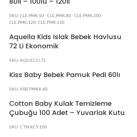
80li – 100lü – 120li
SKU:
CLE.PMK.50 - CLE.PMK.80 - CLE.PMK.100 -
CLE.PMK.120- CLE.PMK.150
Aquella Kids Islak Bebek Havlusu
72 Li Ekonomik
SKU:
AQU.ECO.72
Kiss Baby Bebek Pamuk Pedi 60lı
SKU:
KSB.PMKK.60
Cotton Baby Kulak Temizleme
Çubuğu 100 Adet – Yuvarlak Kutu
SKU:
CTN.KCY.100