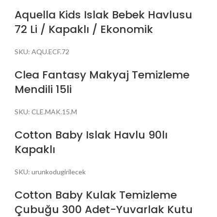
Aquella Kids Islak Bebek Havlusu
72 Li / Kapaklı / Ekonomik
SKU:
AQU.ECF.72
Clea Fantasy Makyaj Temizleme
Mendili 15li
SKU:
CLE.MAK.15.M
Cotton Baby Islak Havlu 90lı
Kapaklı
SKU:
urunkodugirilecek
Cotton Baby Kulak Temizleme
Çubuğu 300 Adet-Yuvarlak Kutu