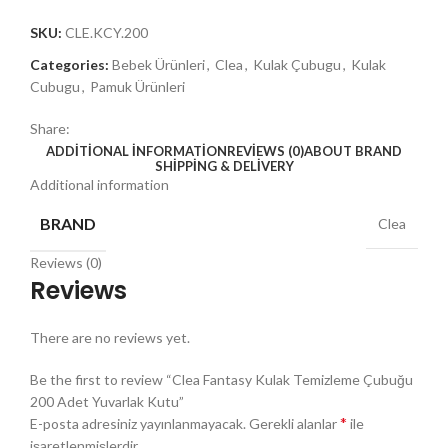
SKU:
CLE.KCY.200
Categories:
Bebek Ürünleri
,
Clea
,
Kulak Çubugu
,
Kulak
Cubugu
,
Pamuk Ürünleri
Share:
ADDITIONAL INFORMATION
REVIEWS (0)
ABOUT BRAND
SHIPPING & DELIVERY
Additional information
BRAND
Clea
Reviews (0)
Reviews
There are no reviews yet.
Be the first to review “Clea Fantasy Kulak Temizleme Çubuğu
200 Adet Yuvarlak Kutu”
*
E-posta adresiniz yayınlanmayacak.
Gerekli alanlar
ile
işaretlenmişlerdir