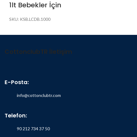
1lt Bebekler İçin
SKU:
KSB.LCDB.1000
CottonclubTR İletişim
E-Posta:
info@cottonclubtr.com
Telefon:
90 212 734 37 50