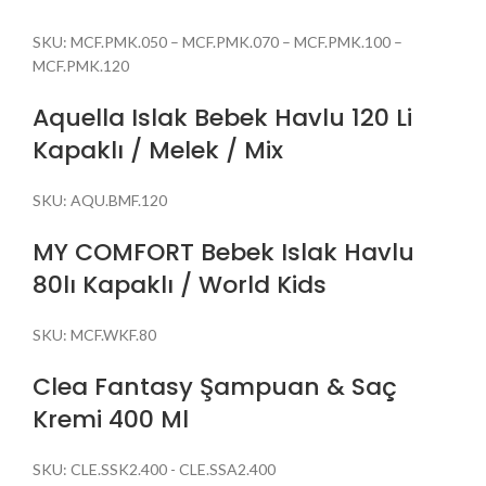
SKU:
MCF.PMK.050 – MCF.PMK.070 – MCF.PMK.100 –
MCF.PMK.120
Aquella Islak Bebek Havlu 120 Li
Kapaklı / Melek / Mix
SKU:
AQU.BMF.120
MY COMFORT Bebek Islak Havlu
80lı Kapaklı / World Kids
SKU:
MCF.WKF.80
Clea Fantasy Şampuan & Saç
Kremi 400 Ml
SKU:
CLE.SSK2.400 - CLE.SSA2.400