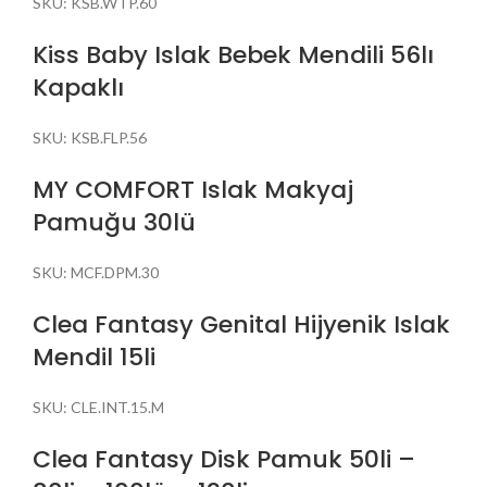
SKU:
KSB.WTP.60
Kiss Baby Islak Bebek Mendili 56lı
Kapaklı
SKU:
KSB.FLP.56
MY COMFORT Islak Makyaj
Pamuğu 30lü
SKU:
MCF.DPM.30
Clea Fantasy Genital Hijyenik Islak
Mendil 15li
SKU:
CLE.INT.15.M
Clea Fantasy Disk Pamuk 50li –