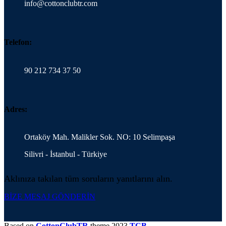
info@cottonclubtr.com
Telefon:
90 212 734 37 50
Adres:
Ortaköy Mah. Malikler Sok. NO: 10 Selimpaşa
Silivri - İstanbul - Türkiye
Aklınıza takılan tüm soruların yanıtlarını alın.
BİZE MESAJ GÖNDERİN
Based on
CottonClubTR
theme
2023
TCB