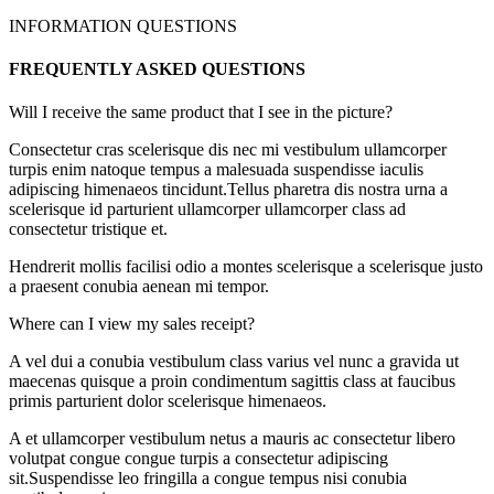
INFORMATION QUESTIONS
FREQUENTLY ASKED QUESTIONS
Will I receive the same product that I see in the picture?
Consectetur cras scelerisque dis nec mi vestibulum ullamcorper
turpis enim natoque tempus a malesuada suspendisse iaculis
adipiscing himenaeos tincidunt.Tellus pharetra dis nostra urna a
scelerisque id parturient ullamcorper ullamcorper class ad
consectetur tristique et.
Hendrerit mollis facilisi odio a montes scelerisque a scelerisque justo
a praesent conubia aenean mi tempor.
Where can I view my sales receipt?
A vel dui a conubia vestibulum class varius vel nunc a gravida ut
maecenas quisque a proin condimentum sagittis class at faucibus
primis parturient dolor scelerisque himenaeos.
A et ullamcorper vestibulum netus a mauris ac consectetur libero
volutpat congue congue turpis a consectetur adipiscing
sit.Suspendisse leo fringilla a congue tempus nisi conubia