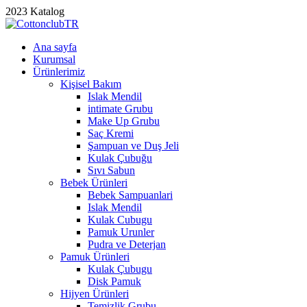
2023 Katalog
Ana sayfa
Kurumsal
Ürünlerimiz
Kişisel Bakım
Islak Mendil
intimate Grubu
Make Up Grubu
Saç Kremi
Şampuan ve Duş Jeli
Kulak Çubuğu
Sıvı Sabun
Bebek Ürünleri
Bebek Sampuanlari
Islak Mendil
Kulak Cubugu
Pamuk Urunler
Pudra ve Deterjan
Pamuk Ürünleri
Kulak Çubugu
Disk Pamuk
Hijyen Ürünleri
Temizlik Grubu