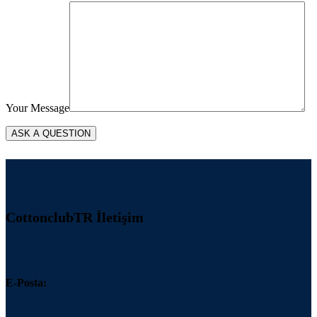
Your Message
CottonclubTR İletişim
E-Posta: