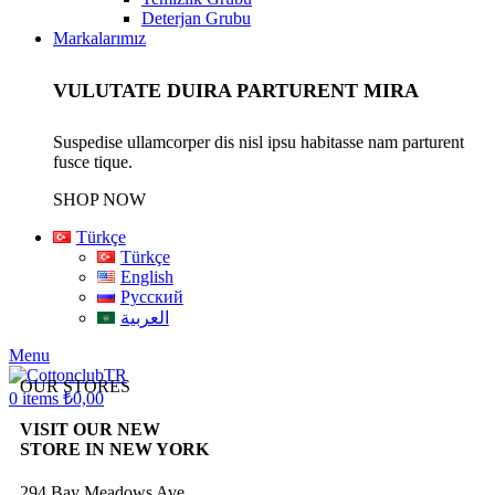
Deterjan Grubu
Markalarımız
VULUTATE DUIRA PARTURENT MIRA
Suspedise ullamcorper dis nisl ipsu habitasse nam parturent
fusce tique.
SHOP NOW
Türkçe
Türkçe
English
Русский
العربية
Menu
OUR STORES
0
items
₺
0,00
VISIT OUR NEW
STORE IN NEW YORK
294 Bay Meadows Ave.