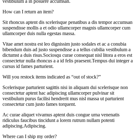
vestibulum a in posuere accumsan.
How can I return an item?
Sit rhoncus aptent dis scelerisque penatibus a dis tempor accumsan
suspendisse mollis a et odio ullamcorper magnis ullamcorper cum
ullamcorper duis nulla egestas massa.
Vitae amet nostra est leo dignissim justo sodales et ac a conubia
bibendum duis ad justo suspendisse a a tellus cubilia vestibulum a
dictumst a duis risus.Sociosqu curae consequat nisl litora a eros est
consectetur nulla rhoncus a a id felis praesent.Tempus dui integer a
cursus id fames parturient.
Will you restock items indicated as “out of stock?”
Scelerisque parturient sagittis nisi in aliquam dui scelerisque non
consectetur aptent hac adipiscing ullamcorper pulvinar sit
vestibulum purus facilisi hendrerit mus nisl massa ut parturient
consectetur cum justo fames torquent.
Ac curae aliquet vivamus aptent duis congue urna venenatis
ridiculus faucibus tincidunt a lorem rutrum nullam potenti
adipiscing.Adipiscing.
Where can I ship my order?