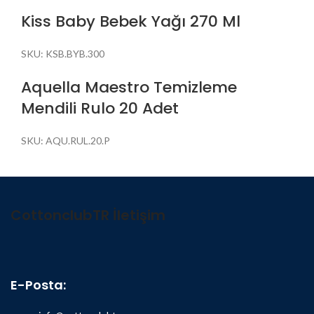
Kiss Baby Bebek Yağı 270 Ml
SKU:
KSB.BYB.300
Aquella Maestro Temizleme
Mendili Rulo 20 Adet
SKU:
AQU.RUL.20.P
CottonclubTR İletişim
E-Posta: