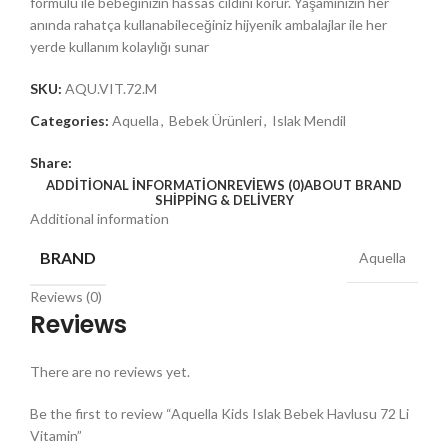
formülü ile bebeğinizin hassas cildini korur. Yaşamınızın her
anında rahatça kullanabileceğiniz hijyenik ambalajlar ile her
yerde kullanım kolaylığı sunar
SKU:
AQU.VIT.72.M
Categories:
Aquella
,
Bebek Ürünleri
,
Islak Mendil
Share:
ADDITIONAL INFORMATION
REVIEWS (0)
ABOUT BRAND
SHIPPING & DELIVERY
Additional information
BRAND
Aquella
Reviews (0)
Reviews
There are no reviews yet.
Be the first to review “Aquella Kids Islak Bebek Havlusu 72 Li
Vitamin”