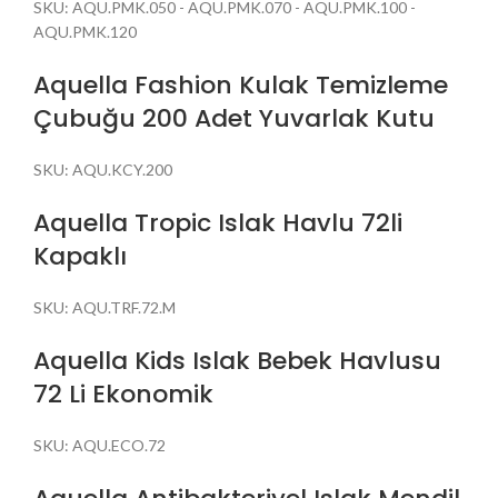
SKU:
AQU.PMK.050 - AQU.PMK.070 - AQU.PMK.100 -
AQU.PMK.120
Aquella Fashion Kulak Temizleme
Çubuğu 200 Adet Yuvarlak Kutu
SKU:
AQU.KCY.200
Aquella Tropic Islak Havlu 72li
Kapaklı
SKU:
AQU.TRF.72.M
Aquella Kids Islak Bebek Havlusu
72 Li Ekonomik
SKU:
AQU.ECO.72