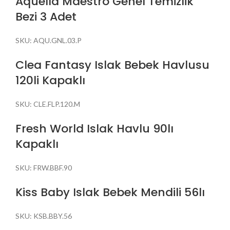
Aquella Maestro Genel Temizlik
Bezi 3 Adet
SKU:
AQU.GNL.03.P
Clea Fantasy Islak Bebek Havlusu
120li Kapaklı
SKU:
CLE.FLP.120.M
Fresh World Islak Havlu 90lı
Kapaklı
SKU:
FRW.BBF.90
Kiss Baby Islak Bebek Mendili 56lı
SKU:
KSB.BBY.56