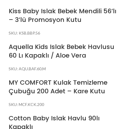
Kiss Baby Islak Bebek Mendili 56’lı
– 3’lü Promosyon Kutu
SKU:
KSB.BBP.56
Aquella Kids Islak Bebek Havlusu
60 Lı Kapaklı / Aloe Vera
SKU:
AQU.BAF.60.M
MY COMFORT Kulak Temizleme
Çubuğu 200 Adet – Kare Kutu
SKU:
MCF.KCK.200
Cotton Baby Islak Havlu 90lı
Kapaklı