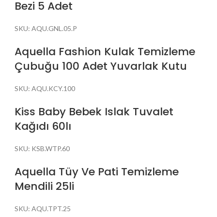
Bezi 5 Adet
SKU:
AQU.GNL.05.P
Aquella Fashion Kulak Temizleme
Çubuğu 100 Adet Yuvarlak Kutu
SKU:
AQU.KCY.100
Kiss Baby Bebek Islak Tuvalet
Kağıdı 60lı
SKU:
KSB.WTP.60
Aquella Tüy Ve Pati Temizleme
Mendili 25li
SKU:
AQU.TPT.25