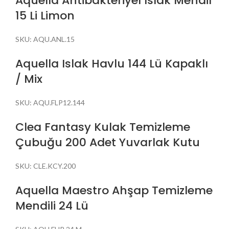
Aquella Antibakteriyel Islak Mendil
15 Li Limon
SKU:
AQU.ANL.15
Aquella Islak Havlu 144 Lü Kapaklı
/ Mix
SKU:
AQU.FLP12.144
Clea Fantasy Kulak Temizleme
Çubuğu 200 Adet Yuvarlak Kutu
SKU:
CLE.KCY.200
Aquella Maestro Ahşap Temizleme
Mendili 24 Lü