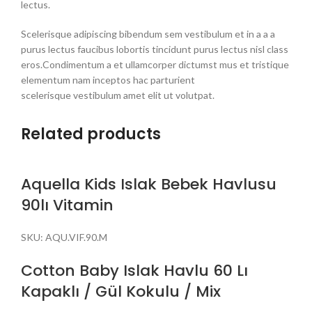
lectus.
Scelerisque adipiscing bibendum sem vestibulum et in a a a
purus lectus faucibus lobortis tincidunt purus lectus nisl class
eros.Condimentum a et ullamcorper dictumst mus et tristique
elementum nam inceptos hac parturient
scelerisque vestibulum amet elit ut volutpat.
Related products
Aquella Kids Islak Bebek Havlusu
90lı Vitamin
SKU:
AQU.VIF.90.M
Cotton Baby Islak Havlu 60 Lı
Kapaklı / Gül Kokulu / Mix