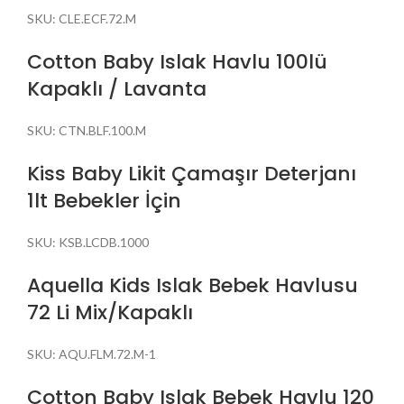
SKU:
CLE.ECF.72.M
Cotton Baby Islak Havlu 100lü
Kapaklı / Lavanta
SKU:
CTN.BLF.100.M
Kiss Baby Likit Çamaşır Deterjanı
1lt Bebekler İçin
SKU:
KSB.LCDB.1000
Aquella Kids Islak Bebek Havlusu
72 Li Mix/Kapaklı
SKU:
AQU.FLM.72.M-1
Cotton Baby Islak Bebek Havlu 120