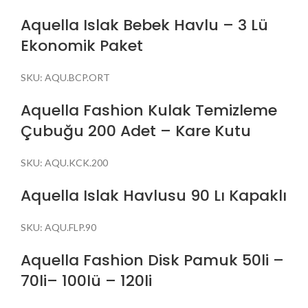
Aquella Islak Bebek Havlu – 3 Lü
Ekonomik Paket
SKU:
AQU.BCP.ORT
Aquella Fashion Kulak Temizleme
Çubuğu 200 Adet – Kare Kutu
SKU:
AQU.KCK.200
Aquella Islak Havlusu 90 Lı Kapaklı
SKU:
AQU.FLP.90
Aquella Fashion Disk Pamuk 50li –
70li– 100lü – 120li