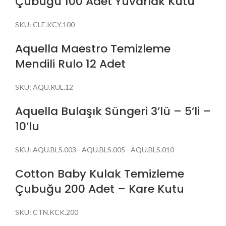
Çubuğu 100 Adet Yuvarlak Kutu
SKU:
CLE.KCY.100
Aquella Maestro Temizleme
Mendili Rulo 12 Adet
SKU:
AQU.RUL.12
Aquella Bulaşık Süngeri 3’lü – 5’li –
10’lu
SKU:
AQU.BLS.003 - AQU.BLS.005 - AQU.BLS.010
Cotton Baby Kulak Temizleme
Çubuğu 200 Adet – Kare Kutu
SKU:
CTN.KCK.200