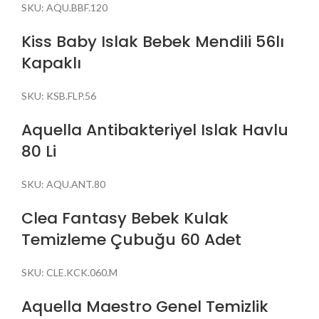
SKU:
AQU.BBF.120
Kiss Baby Islak Bebek Mendili 56lı
Kapaklı
SKU:
KSB.FLP.56
Aquella Antibakteriyel Islak Havlu
80 Li
SKU:
AQU.ANT.80
Clea Fantasy Bebek Kulak
Temizleme Çubuğu 60 Adet
SKU:
CLE.KCK.060.M
Aquella Maestro Genel Temizlik