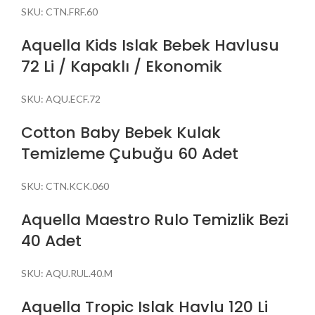
SKU:
CTN.FRF.60
Aquella Kids Islak Bebek Havlusu
72 Li / Kapaklı / Ekonomik
SKU:
AQU.ECF.72
Cotton Baby Bebek Kulak
Temizleme Çubuğu 60 Adet
SKU:
CTN.KCK.060
Aquella Maestro Rulo Temizlik Bezi
40 Adet
SKU:
AQU.RUL.40.M
Aquella Tropic Islak Havlu 120 Li