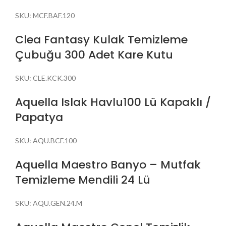
SKU:
MCF.BAF.120
Clea Fantasy Kulak Temizleme
Çubuğu 300 Adet Kare Kutu
SKU:
CLE.KCK.300
Aquella Islak Havlu100 Lü Kapaklı /
Papatya
SKU:
AQU.BCF.100
Aquella Maestro Banyo – Mutfak
Temizleme Mendili 24 Lü
SKU:
AQU.GEN.24.M