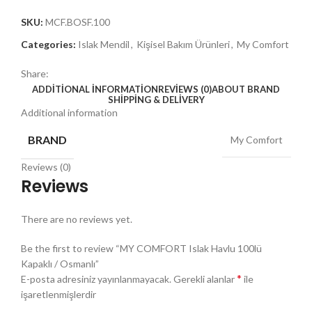
SKU:
MCF.BOSF.100
Categories:
Islak Mendil
,
Kişisel Bakım Ürünleri
,
My Comfort
Share:
ADDITIONAL INFORMATION
REVIEWS (0)
ABOUT BRAND
SHIPPING & DELIVERY
Additional information
BRAND
My Comfort
Reviews (0)
Reviews
There are no reviews yet.
Be the first to review “MY COMFORT Islak Havlu 100lü
Kapaklı / Osmanlı”
*
E-posta adresiniz yayınlanmayacak.
Gerekli alanlar
ile
işaretlenmişlerdir