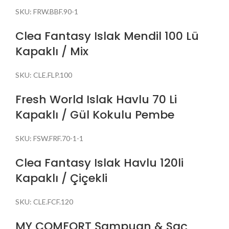
SKU:
FRW.BBF.90-1
Clea Fantasy Islak Mendil 100 Lü
Kapaklı / Mix
SKU:
CLE.FLP.100
Fresh World Islak Havlu 70 Li
Kapaklı / Gül Kokulu Pembe
SKU:
FSW.FRF.70-1-1
Clea Fantasy Islak Havlu 120li
Kapaklı / Çiçekli
SKU:
CLE.FCF.120
MY COMFORT Şampuan & Saç