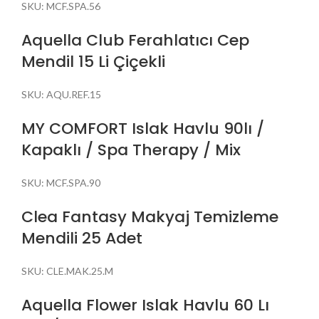
SKU:
MCF.SPA.56
Aquella Club Ferahlatıcı Cep
Mendil 15 Li Çiçekli
SKU:
AQU.REF.15
MY COMFORT Islak Havlu 90lı /
Kapaklı / Spa Therapy / Mix
SKU:
MCF.SPA.90
Clea Fantasy Makyaj Temizleme
Mendili 25 Adet
SKU:
CLE.MAK.25.M
Aquella Flower Islak Havlu 60 Lı