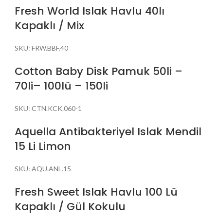
Fresh World Islak Havlu 40lı
Kapaklı / Mix
SKU:
FRW.BBF.40
Cotton Baby Disk Pamuk 50li –
70li– 100lü – 150li
SKU:
CTN.KCK.060-1
Aquella Antibakteriyel Islak Mendil
15 Li Limon
SKU:
AQU.ANL.15
Fresh Sweet Islak Havlu 100 Lü
Kapaklı / Gül Kokulu