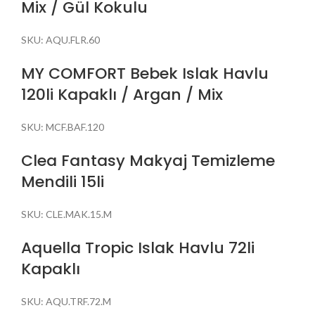
Mix / Gül Kokulu
SKU:
AQU.FLR.60
MY COMFORT Bebek Islak Havlu
120li Kapaklı / Argan / Mix
SKU:
MCF.BAF.120
Clea Fantasy Makyaj Temizleme
Mendili 15li
SKU:
CLE.MAK.15.M
Aquella Tropic Islak Havlu 72li
Kapaklı
SKU:
AQU.TRF.72.M