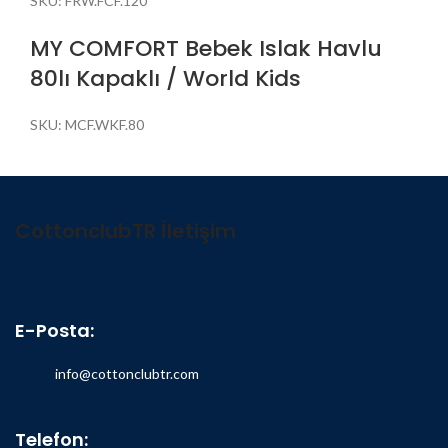
SKU:
FRW.FCF.120
MY COMFORT Bebek Islak Havlu
80lı Kapaklı / World Kids
SKU:
MCF.WKF.80
CottonclubTR İletişim
E-Posta:
info@cottonclubtr.com
Telefon: