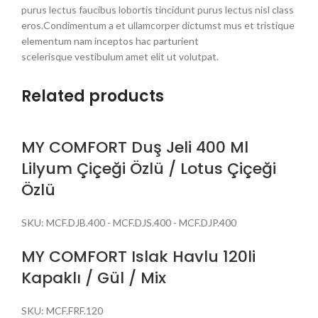
purus lectus faucibus lobortis tincidunt purus lectus nisl class
eros.Condimentum a et ullamcorper dictumst mus et tristique
elementum nam inceptos hac parturient
scelerisque vestibulum amet elit ut volutpat.
Related products
MY COMFORT Duş Jeli 400 Ml
Lilyum Çiçeği Özlü / Lotus Çiçeği
Özlü
SKU:
MCF.DJB.400 - MCF.DJS.400 - MCF.DJP.400
MY COMFORT Islak Havlu 120li
Kapaklı / Gül / Mix
SKU:
MCF.FRF.120