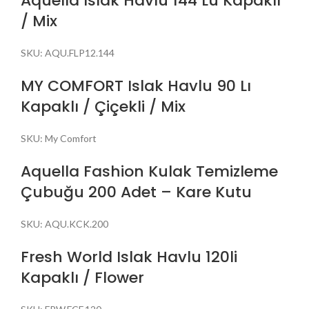
Aquella Islak Havlu 144 Lü Kapaklı
/ Mix
SKU:
AQU.FLP12.144
MY COMFORT Islak Havlu 90 Lı
Kapaklı / Çiçekli / Mix
SKU:
My Comfort
Aquella Fashion Kulak Temizleme
Çubuğu 200 Adet – Kare Kutu
SKU:
AQU.KCK.200
Fresh World Islak Havlu 120li
Kapaklı / Flower