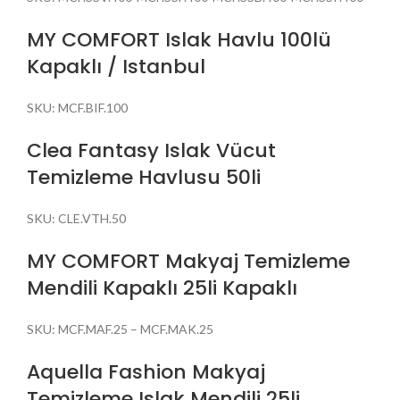
MY COMFORT Islak Havlu 100lü
Kapaklı / Istanbul
SKU:
MCF.BIF.100
Clea Fantasy Islak Vücut
Temizleme Havlusu 50li
SKU:
CLE.VTH.50
MY COMFORT Makyaj Temizleme
Mendili Kapaklı 25li Kapaklı
SKU:
MCF.MAF.25 – MCF.MAK.25
Aquella Fashion Makyaj
Temizleme Islak Mendili 25li