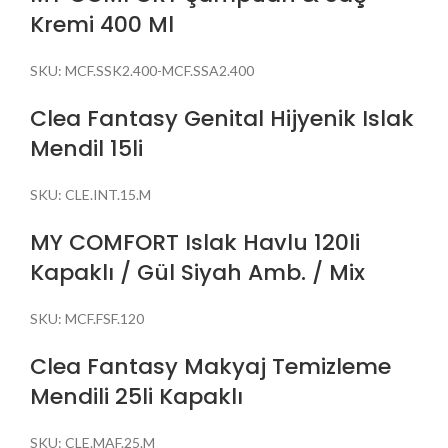
Kremi 400 Ml
SKU:
MCF.SSK2.400-MCF.SSA2.400
Clea Fantasy Genital Hijyenik Islak
Mendil 15li
SKU:
CLE.INT.15.M
MY COMFORT Islak Havlu 120li
Kapaklı / Gül Siyah Amb. / Mix
SKU:
MCF.FSF.120
Clea Fantasy Makyaj Temizleme
Mendili 25li Kapaklı
SKU:
CLE.MAF.25.M