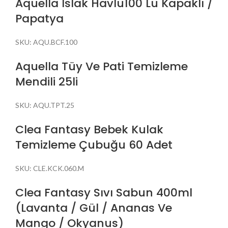
Aquella Islak Havlu100 Lü Kapaklı /
Papatya
SKU:
AQU.BCF.100
Aquella Tüy Ve Pati Temizleme
Mendili 25li
SKU:
AQU.TPT.25
Clea Fantasy Bebek Kulak
Temizleme Çubuğu 60 Adet
SKU:
CLE.KCK.060.M
Clea Fantasy Sıvı Sabun 400ml
(Lavanta / Gül / Ananas Ve
Mango / Okyanus)