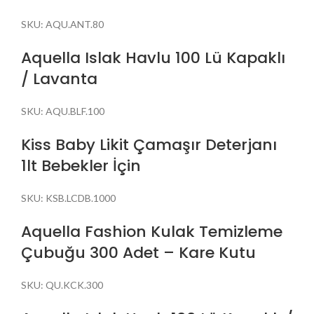
SKU:
AQU.ANT.80
Aquella Islak Havlu 100 Lü Kapaklı
/ Lavanta
SKU:
AQU.BLF.100
Kiss Baby Likit Çamaşır Deterjanı
1lt Bebekler İçin
SKU:
KSB.LCDB.1000
Aquella Fashion Kulak Temizleme
Çubuğu 300 Adet – Kare Kutu
SKU:
QU.KCK.300